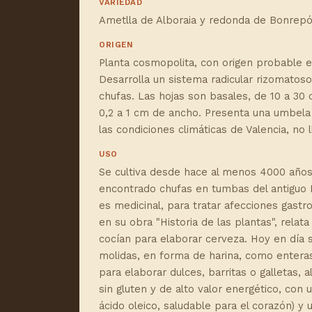
VARIEDAD
Ametlla de Alboraia y redonda de Bonrepó
ORIGEN
Planta cosmopolita, con origen probable en
Desarrolla un sistema radicular rizomatos
chufas. Las hojas son basales, de 10 a 30 
0,2 a 1 cm de ancho. Presenta una umbela 
las condiciones climáticas de Valencia, no l
USO
Se cultiva desde hace al menos 4000 años
encontrado chufas en tumbas del antiguo E
es medicinal, para tratar afecciones gastro
en su obra "Historia de las plantas", relata
cocían para elaborar cerveza. Hoy en día
molidas, en forma de harina, como enteras
para elaborar dulces, barritas o galletas, 
sin gluten y de alto valor energético, con
ácido oleico, saludable para el corazón) y 