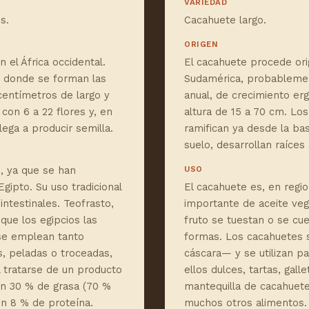
VARIEDAD
s.
Cacahuete largo.
ORIGEN
 el África occidental.
El cacahuete procede ori
o donde se forman las
Sudamérica, probablemen
centímetros de largo y
anual, de crecimiento erg
con 6 a 22 flores y, en
altura de 15 a 70 cm. Lo
lega a producir semilla.
ramifican ya desde la bas
suelo, desarrollan raíces 
, ya que se han
USO
gipto. Su uso tradicional
El cacahuete es, en regio
intestinales. Teofrasto,
importante de aceite veg
 que los egipcios las
fruto se tuestan o se c
 se emplean tanto
formas. Los cacahuetes 
, peladas o troceadas,
cáscara— y se utilizan p
al tratarse de un producto
ellos dulces, tartas, gal
 un 30 % de grasa (70 %
mantequilla de cacahuete
un 8 % de proteína.
muchos otros alimentos.