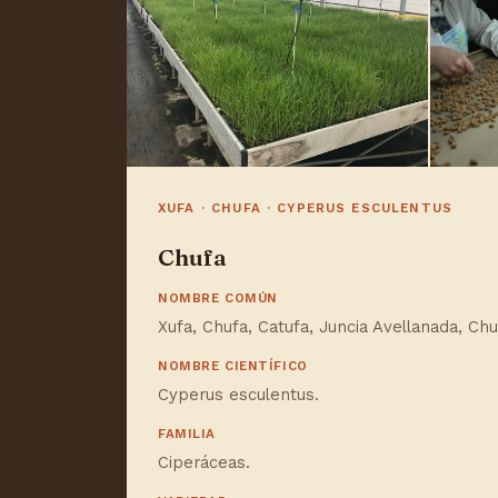
XUFA · CHUFA · CYPERUS ESCULENTUS
Chufa
NOMBRE COMÚN
Xufa, Chufa, Catufa, Juncia Avellanada, Chu
NOMBRE CIENTÍFICO
Cyperus esculentus.
FAMILIA
Ciperáceas.