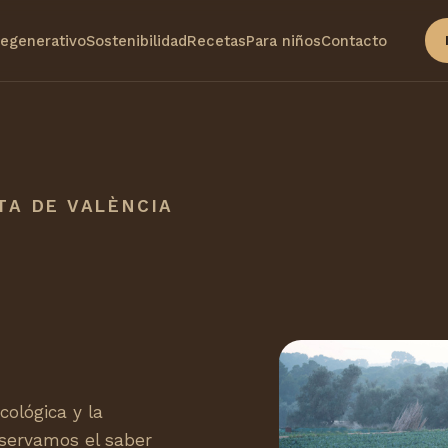
egenerativo
Sostenibilidad
Recetas
Para niños
Contacto
TA DE VALÈNCIA
ológica y la
servamos el saber