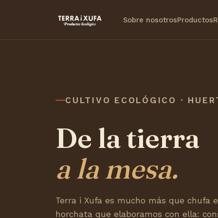
Sobre nosotros
Productos
R
CULTIVO ECOLÓGICO · HUER
De la tierra
a la mesa.
Terra i Xufa es mucho más que chufa ec
horchata que elaboramos con ella: con