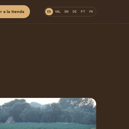
Ir a la tienda
ES
VAL
EN
DE
PT
FR