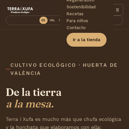
Sostenibilidad
☰
Recetas
Para niños
ES
VAL
EN
DE
PT
FR
Contacto
Ir a la tienda
CULTIVO ECOLÓGICO · HUERTA DE
VALÈNCIA
De la tierra
a la mesa.
Terra i Xufa es mucho más que chufa ecológica
y la horchata que elaboramos con ella: