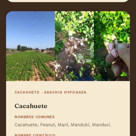
CACAHUETE · ARACHIS HYPOGAEA
Cacahuete
NOMBRES COMUNES
Cacahuete, Peanut, Maní, Mandubí, Manduví.
NOMBRE CIENTÍFICO