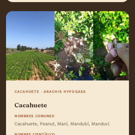
CACAHUETE · ARACHIS HYPOGAEA
Cacahuete
NOMBRES COMUNES
Cacahuete, Peanut, Maní, Mandubí, Manduví.
NOMBRE CIENTÍFICO