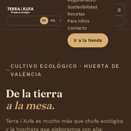
Sostenibilidad
☰
Recetas
Para niños
ES
VAL
EN
DE
PT
FR
Contacto
Ir a la tienda
CULTIVO ECOLÓGICO · HUERTA DE
VALÈNCIA
De la tierra
a la mesa.
Terra i Xufa es mucho más que chufa ecológica
y la horchata que elaboramos con ella: