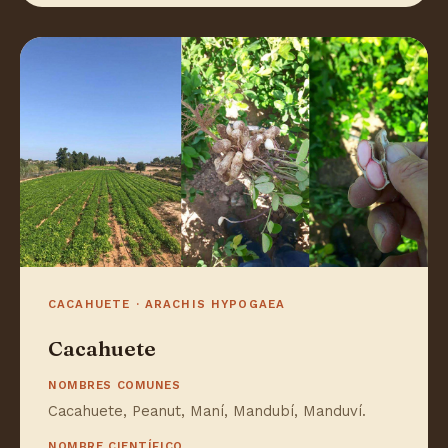
CACAHUETE · ARACHIS HYPOGAEA
Cacahuete
NOMBRES COMUNES
Cacahuete, Peanut, Maní, Mandubí, Manduví.
NOMBRE CIENTÍFICO