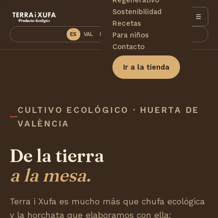
Sostenibilidad
☰
Recetas
Para niños
ES
VAL
EN
DE
PT
FR
Contacto
Ir a la tienda
CULTIVO ECOLÓGICO · HUERTA DE
VALÈNCIA
De la tierra
a la mesa.
Terra i Xufa es mucho más que chufa ecológica
y la horchata que elaboramos con ella: