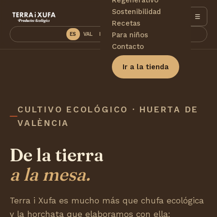
Sostenibilidad
☰
Recetas
Para niños
ES
VAL
EN
DE
PT
FR
Contacto
Ir a la tienda
CULTIVO ECOLÓGICO · HUERTA DE
VALÈNCIA
De la tierra
a la mesa.
Terra i Xufa es mucho más que chufa ecológica
y la horchata que elaboramos con ella: