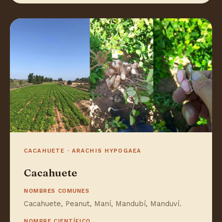
CACAHUETE · ARACHIS HYPOGAEA
Cacahuete
NOMBRES COMUNES
Cacahuete, Peanut, Maní, Mandubí, Manduví.
NOMBRE CIENTÍFICO