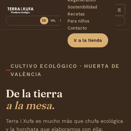
Sostenibilidad
☰
Recetas
Para niños
ES
VAL
EN
DE
PT
FR
Contacto
Ir a la tienda
CULTIVO ECOLÓGICO · HUERTA DE
VALÈNCIA
De la tierra
a la mesa.
Terra i Xufa es mucho más que chufa ecológica
y la horchata que elaboramos con ella: