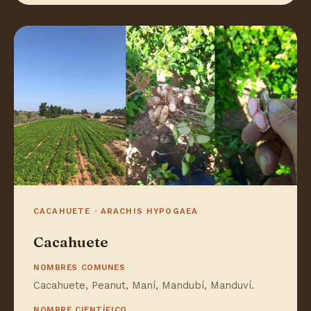
CACAHUETE · ARACHIS HYPOGAEA
Cacahuete
NOMBRES COMUNES
Cacahuete, Peanut, Maní, Mandubí, Manduví.
NOMBRE CIENTÍFICO