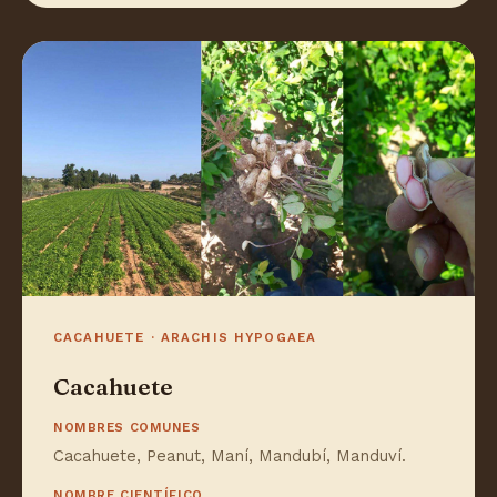
CACAHUETE · ARACHIS HYPOGAEA
Cacahuete
NOMBRES COMUNES
Cacahuete, Peanut, Maní, Mandubí, Manduví.
NOMBRE CIENTÍFICO