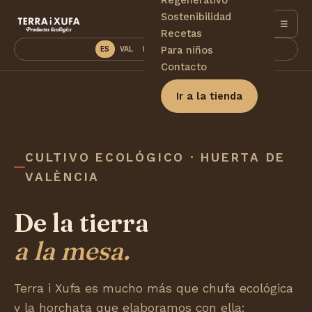
Sostenibilidad
☰
Recetas
Para niños
ES
VAL
EN
DE
PT
FR
Contacto
Ir a la tienda
CULTIVO ECOLÓGICO · HUERTA DE
VALÈNCIA
De la tierra
a la mesa.
Terra i Xufa es mucho más que chufa ecológica
y la horchata que elaboramos con ella: