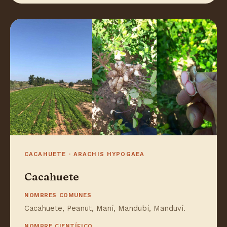
CACAHUETE · ARACHIS HYPOGAEA
Cacahuete
NOMBRES COMUNES
Cacahuete, Peanut, Maní, Mandubí, Manduví.
NOMBRE CIENTÍFICO