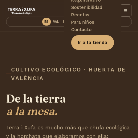
Sostenibilidad
☰
Recetas
Para niños
ES
VAL
EN
DE
PT
FR
Contacto
Ir a la tienda
CULTIVO ECOLÓGICO · HUERTA DE
VALÈNCIA
De la tierra
a la mesa.
Terra i Xufa es mucho más que chufa ecológica
y la horchata que elaboramos con ella: