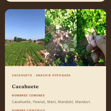
CACAHUETE · ARACHIS HYPOGAEA
Cacahuete
NOMBRES COMUNES
Cacahuete, Peanut, Maní, Mandubí, Manduví.
NOMBRE CIENTÍFICO