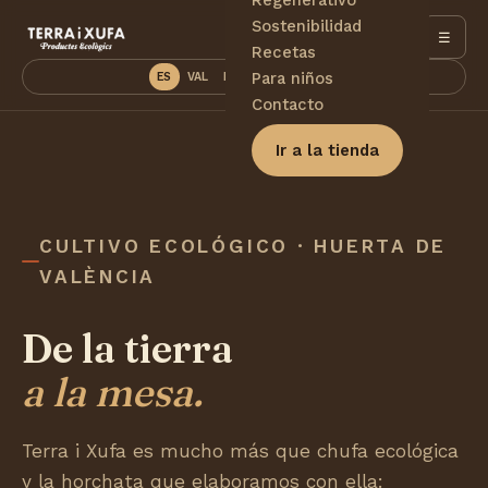
Sostenibilidad
☰
Recetas
Para niños
ES
VAL
EN
DE
PT
FR
Contacto
Ir a la tienda
CULTIVO ECOLÓGICO · HUERTA DE
VALÈNCIA
De la tierra
a la mesa.
Terra i Xufa es mucho más que chufa ecológica
y la horchata que elaboramos con ella: