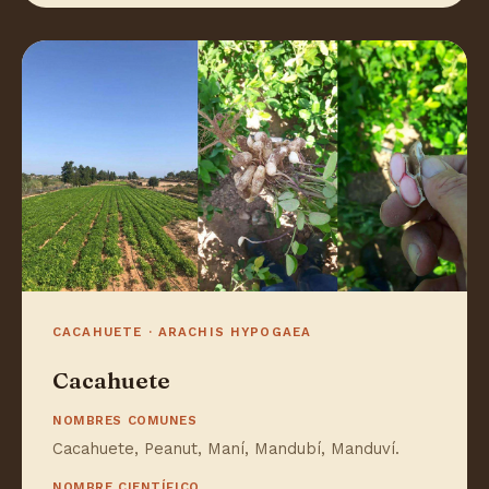
CACAHUETE · ARACHIS HYPOGAEA
Cacahuete
NOMBRES COMUNES
Cacahuete, Peanut, Maní, Mandubí, Manduví.
NOMBRE CIENTÍFICO