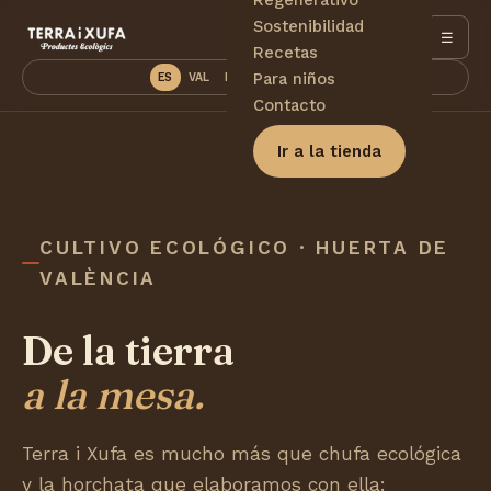
Sostenibilidad
☰
Recetas
Para niños
ES
VAL
EN
DE
PT
FR
Contacto
Ir a la tienda
CULTIVO ECOLÓGICO · HUERTA DE
VALÈNCIA
De la tierra
a la mesa.
Terra i Xufa es mucho más que chufa ecológica
y la horchata que elaboramos con ella: