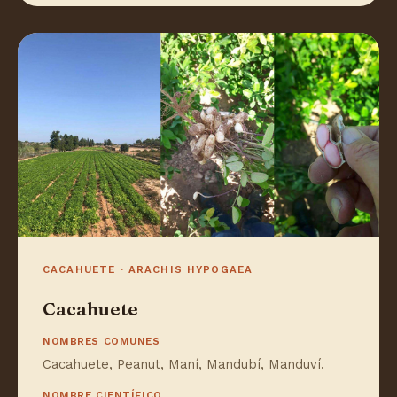
CACAHUETE · ARACHIS HYPOGAEA
Cacahuete
NOMBRES COMUNES
Cacahuete, Peanut, Maní, Mandubí, Manduví.
NOMBRE CIENTÍFICO