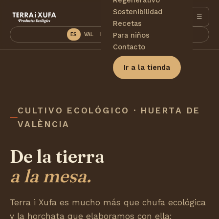
Sostenibilidad
☰
Recetas
Para niños
ES
VAL
EN
DE
PT
FR
Contacto
Ir a la tienda
CULTIVO ECOLÓGICO · HUERTA DE
VALÈNCIA
De la tierra
a la mesa.
Terra i Xufa es mucho más que chufa ecológica
y la horchata que elaboramos con ella: